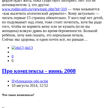
форум будет жить, пока существует интернет. Нет это не
антимаулнтезм :), это другое.
www.rodim-info.ru/viewtopic.php?id=310
— тема называется
«как вылечить атопический дерматит». Кому актуально —
читать первые 15 страниц обязательно. У кого ещё нет детей,
но подумывает над этим, тоже стоит почитать, хотя бы ради
того, чтобы не кормить жену или не кушать (если вы
женщина) всякую дрянь во время беременности. Больной
ребёнок, хочу вам сказать, это нереальная печаль.
Сейчас мы здоровы, и едим почти всё, но раньше…
zla13
0
0
Про комплексы - июнь 2008
Публикации обо всём
10 августа 2014, 12:52
Что такое комплексы?