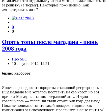
Комплексы это отдельные участки мозга, посаженные кем то
за решётку (в тюрму). Некоторые пожизненно. Как
амнистировать мозг?
zla13
0
0
Опять топы после магадана - июнь
2008 года
Про SEO
10 августа 2014, 12:51
бизнес наоборот
Яндекс преподносит сюрпризы с завидной регулярностью.
Еще недавно мне хотелось поставить на сео крест, но вот
пришел Магадан, а за ним вчерашний ап… И чудо
совершилось — теперь вч стали стоить как года два назад.
Пока не понимаю, за что такой подарок, видимо, как
компенсация за невозможность продвинуть новые сайты :-(