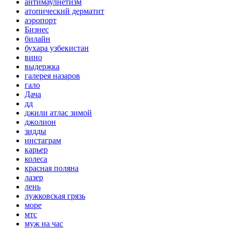
антимаулнетизм
атопический дерматит
аэропорт
Бизнес
билайн
бухара узбекистан
вино
выдержка
галерея назаров
гало
Дача
дд
джили атлас зимой
джолион
зидды
инстаграм
карьер
колеса
красная поляна
лазер
лень
лужковская грязь
море
мтс
муж на час