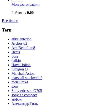
Мои фотографии
Рейтинг:
0.00
Все блоги
Теги
akka antedon
Archos 62
Ark Benefit m8
Beats
bose
daikin
Haval Jolion
lumigon t3
Marshall Acton
marshall stockwell 2
meizu mx4
sony
Sony ericsson G705
sony z3 compact
айфон
Александр Гиль