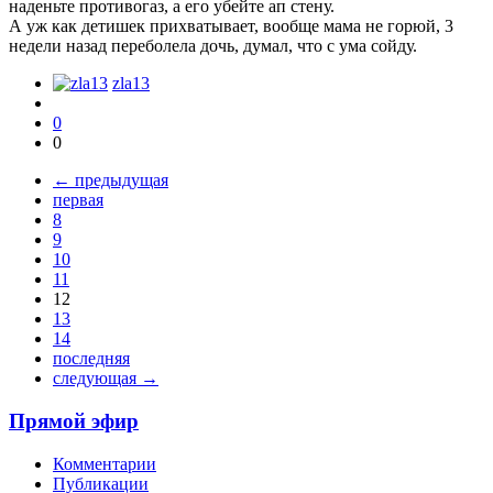
наденьте противогаз, а его убейте ап стену.
А уж как детишек прихватывает, вообще мама не горюй, 3
недели назад переболела дочь, думал, что с ума сойду.
zla13
0
0
← предыдущая
первая
8
9
10
11
12
13
14
последняя
следующая →
Прямой эфир
Комментарии
Публикации