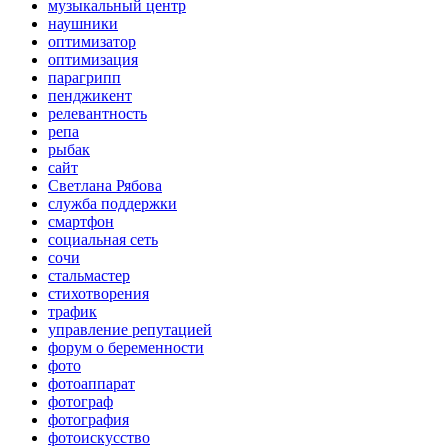
музыкальный центр
наушники
оптимизатор
оптимизация
парагрипп
пенджикент
релевантность
репа
рыбак
сайт
Светлана Рябова
служба поддержки
смартфон
социальная сеть
сочи
стальмастер
стихотворения
трафик
управление репутацией
форум о беременности
фото
фотоаппарат
фотограф
фотография
фотоискусство