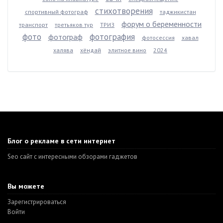
стихотворения
спортивный фотограф
таджикистан
форум о беременности
транспорт
третьяков тур
ТРИЗ
фото
фотография
фотограф
фотосессия
хавал
халява
хёндай
элитное вино
2024
Блог о рекламе в сети интернет
Seo сайт с интересными обзорами гаджетов
Вы можете
Зарегистрироваться
Войти