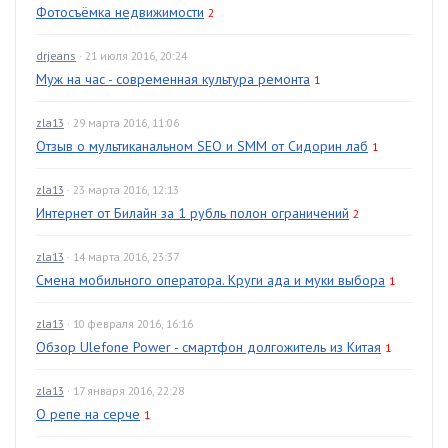
Фотосъёмка недвижимости
2
drjeans
· 21 июля 2016, 20:24
Муж на час - современная культура ремонта
1
zla13
· 29 марта 2016, 11:06
Отзыв о мультиканальном SEO и SMM от Сидорин лаб
1
zla13
· 23 марта 2016, 12:13
Интернет от Билайн за 1 рубль полон ограничений
2
zla13
· 14 марта 2016, 23:37
Смена мобильного оператора. Круги ада и муки выбора
1
zla13
· 10 февраля 2016, 16:16
Обзор Ulefone Power - смартфон долгожитель из Китая
1
zla13
· 17 января 2016, 22:28
О репе на серче
1