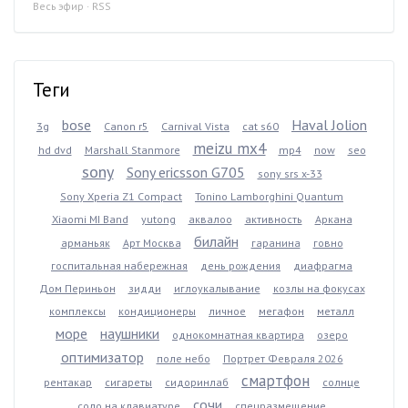
Весь эфир
·
RSS
Теги
bose
Haval Jolion
3g
Canon r5
Carnival Vista
cat s60
meizu mx4
hd dvd
Marshall Stanmore
mp4
now
seo
sony
Sony ericsson G705
sony srs x-33
Sony Xperia Z1 Compact
Tonino Lamborghini Quantum
Xiaomi MI Band
yutong
аквалоо
активность
Аркана
билайн
арманьяк
Арт Москва
гаранина
говно
госпитальная набережная
день рождения
диафрагма
Дом Периньон
зидди
иглоукалывание
козлы на фокусах
комплексы
кондиционеры
личное
мегафон
металл
море
наушники
однокомнатная квартира
озеро
оптимизатор
поле небо
Портрет Февраля 2026
смартфон
рентакар
сигареты
сидоринлаб
солнце
сочи
соло на клавиатуре
спецразмещение