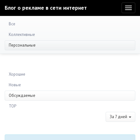
Блог о рекламе в сети интернет
Toggl
naviga
Все
Коллективные
Персональные
Хорошие
Новые
Обсуждаемые
TOP
За 7 дней