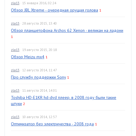
zla13
· 15 января 2016, 02:24
Обзор JBL Xtreme - очередная орущая голова
1
zla13
· 28 августа 2015, 13:40
Обзор планшетофона Archos 62 Xenon - великан на ладони
1
zla13
· 19 августа 2015, 20:18
Обзор Meizu mx4
1
zla13
· 12 августа 2014, 11:47
Про службу поддержки Sony
1
zla13
· 11 августа 2014, 14:01
Toshiba HD-E1KR hd-dvd плеер. в 2008 году были такие
штуки
2
zla13
· 10 августа 2014, 12:57
Оптимизатор без электричества - 2008 года
1