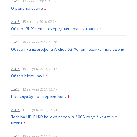
zla13
· 17 января 2016, 22:28
О репе на серче
1
zla13
· 15 января 2016, 02:24
Обзор JBL Xtreme - очередная орущая голова
1
zla13
· 28 августа 2015, 13:40
Обзор планшетофона Archos 62 Xenon - великан на ладони
1
zla13
· 19 августа 2015, 20:18
Обзор Meizu mx4
1
zla13
· 12 августа 2014, 11:47
Про службу поддержки Sony
1
zla13
· 11 августа 2014, 14:01
Toshiba HD-E1KR hd-dvd плеер. в 2008 году были такие
штуки
2
zla13
· 10 августа 2014, 12:57