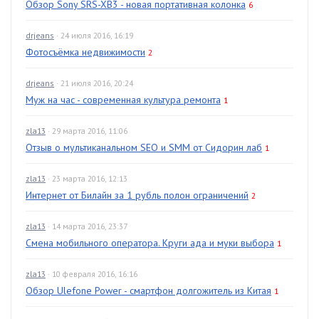
Обзор Sony SRS-XB3 - новая портативная колонка
6
drjeans
· 24 июля 2016, 16:19
Фотосъёмка недвижимости
2
drjeans
· 21 июля 2016, 20:24
Муж на час - современная культура ремонта
1
zla13
· 29 марта 2016, 11:06
Отзыв о мультиканальном SEO и SMM от Сидорин лаб
1
zla13
· 23 марта 2016, 12:13
Интернет от Билайн за 1 рубль полон ограничений
2
zla13
· 14 марта 2016, 23:37
Смена мобильного оператора. Круги ада и муки выбора
1
zla13
· 10 февраля 2016, 16:16
Обзор Ulefone Power - смартфон долгожитель из Китая
1