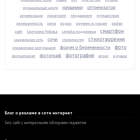
наушники
оптимизатор
музыкальный центр
оптимизация
парагрипп
пенджикент
путешествия
релевантность
репа
родео
роуминг в греции
рыбак
смартфон
сайт
Светлана Рябова
служба поддержки
стихотворения
сочи
социальная сеть
стальмастер
фото
форум о беременности
управление репутацией
фотография
фотограф
фотоаппарат
ютонг
я.рушка
Блог о рекламе в сети интернет
Seo сайт с интересными обзорами гаджетов