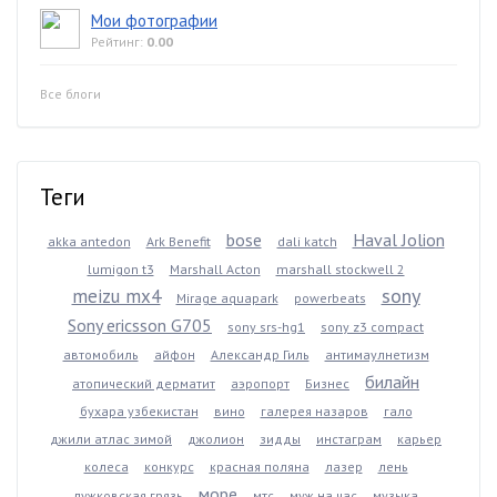
Мои фотографии
Рейтинг:
0.00
Все блоги
Теги
bose
Haval Jolion
akka antedon
Ark Benefit
dali katch
lumigon t3
Marshall Acton
marshall stockwell 2
sony
meizu mx4
Mirage aquapark
powerbeats
Sony ericsson G705
sony srs-hg1
sony z3 compact
автомобиль
айфон
Александр Гиль
антимаулнетизм
билайн
атопический дерматит
аэропорт
Бизнес
бухара узбекистан
вино
галерея назаров
гало
джили атлас зимой
джолион
зидды
инстаграм
карьер
колеса
конкурс
красная поляна
лазер
лень
море
лужковская грязь
мтс
муж на час
музыка