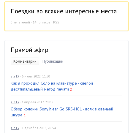
Поездки во всякие интересные места
0
читателей · 14 топиков ·
RSS
Прямой эфир
Комментарии
Публикации
zla13
· 6 июля 2022, 11:50
Как я проходил Соло на клавиатуре - слепой
десятипальцевый метод печати
2
zla13
· 1 апреля 2017, 20:09
Обзор колонки Sony h.ear Go SRS-HG1 - волк в овечьей
шкуре
1
zla13
· 1 декабря 2016, 20:54