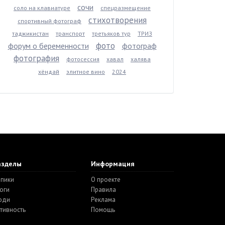
сочи
соло на клавиатуре
спецразмещение
стихотворения
спортивный фотограф
таджикистан
транспорт
третьяков тур
ТРИЗ
фото
форум о беременности
фотограф
фотография
фотосессия
хавал
халява
хёндай
элитное вино
2024
азделы
Информация
пики
О проекте
оги
Правила
юди
Реклама
тивность
Помощь