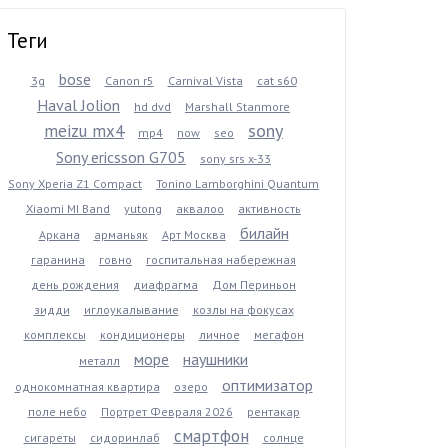
Теги
bose
3g
Canon r5
Carnival Vista
cat s60
Haval Jolion
hd dvd
Marshall Stanmore
sony
meizu mx4
mp4
now
seo
Sony ericsson G705
sony srs x-33
Sony Xperia Z1 Compact
Tonino Lamborghini Quantum
Xiaomi MI Band
yutong
аквалоо
активность
билайн
Аркана
арманьяк
Арт Москва
гаранина
говно
госпитальная набережная
день рождения
диафрагма
Дом Периньон
зидди
иглоукалывание
козлы на фокусах
комплексы
кондиционеры
личное
мегафон
море
наушники
металл
оптимизатор
однокомнатная квартира
озеро
поле небо
Портрет Февраля 2026
рентакар
смартфон
сигареты
сидоринлаб
солнце