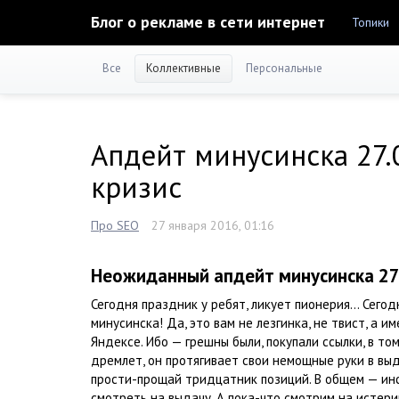
Блог о рекламе в сети интернет
Топики
Все
Коллективные
Персональные
Апдейт минусинска 27.0
кризис
Про SEO
27 января 2016, 01:16
Неожиданный апдейт минусинска 27
Сегодня праздник у ребят, ликует пионерия…
Сегод
минусинска! Да, это вам не лезгинка, не твист, а 
Яндексе. Ибо — грешны были, покупали ссылки, в том
дремлет, он протягивает свои немощные руки в выд
прости-прощай тридцатник позиций. В общем — ин
смотреть на выдачу. А пока-что смотрим на истери