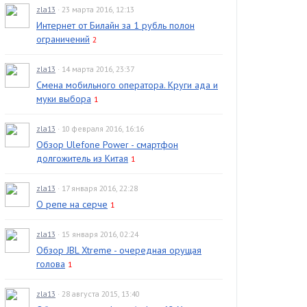
zla13
· 23 марта 2016, 12:13
Интернет от Билайн за 1 рубль полон
ограничений
2
zla13
· 14 марта 2016, 23:37
Смена мобильного оператора. Круги ада и
муки выбора
1
zla13
· 10 февраля 2016, 16:16
Обзор Ulefone Power - смартфон
долгожитель из Китая
1
zla13
· 17 января 2016, 22:28
О репе на серче
1
zla13
· 15 января 2016, 02:24
Обзор JBL Xtreme - очередная орущая
голова
1
zla13
· 28 августа 2015, 13:40