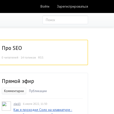
Войти
Зарегистрироваться
Про SEO
0
читателей · 14 топиков ·
RSS
Прямой эфир
Комментарии
Публикации
zla13
· 6 июля 2022, 11:50
Как я проходил Соло на клавиатуре -