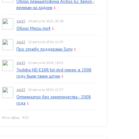
Обзор планшетофона Archos 62 Xenon -
великан на ладони
1
zla13
· 19 августа 2015, 20:18
Обзор Meizu mx4
1
zla13
· 12 августа 2014, 11:47
Про службу поддержки Sony
1
zla13
· 11 августа 2014, 14:01
Toshiba HD-E1KR hd-dvd плеер. в 2008
году были такие штуки
2
zla13
· 10 августа 2014, 12:57
Оптимизатор без электричества - 2008
года
1
Весь эфир
·
RSS