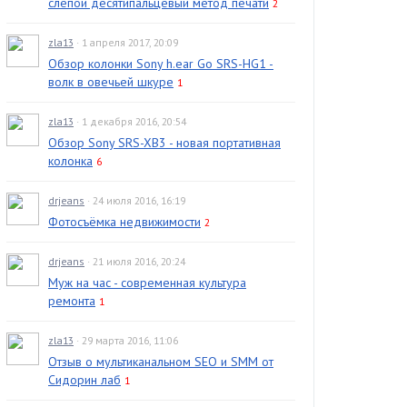
слепой десятипальцевый метод печати
2
zla13
· 1 апреля 2017, 20:09
Обзор колонки Sony h.ear Go SRS-HG1 -
волк в овечьей шкуре
1
zla13
· 1 декабря 2016, 20:54
Обзор Sony SRS-XB3 - новая портативная
колонка
6
drjeans
· 24 июля 2016, 16:19
Фотосъёмка недвижимости
2
drjeans
· 21 июля 2016, 20:24
Муж на час - современная культура
ремонта
1
zla13
· 29 марта 2016, 11:06
Отзыв о мультиканальном SEO и SMM от
Сидорин лаб
1