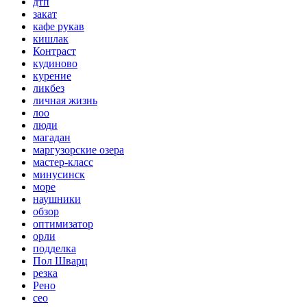
дтп
закат
кафе рукав
кишлак
Контраст
кудиново
курение
ликбез
личная жизнь
лоо
люди
магадан
маргузорские озера
мастер-класс
минусинск
море
наушники
обзор
оптимизатор
орли
подделка
Пол Шварц
резка
Рено
сео