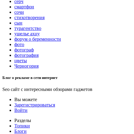
серч
смартфон
сочи
стихотворения
сын
турагентство
ущелье ахцу
форум о беременности
фото
фотограф
фотография
цветы
Черногория
Блог о рекламе в сети интернет
Seo сайт с интересными обзорами гаджетов
Вы можете
Зарегистрироваться
Войти
Разделы
Топики
Блоги