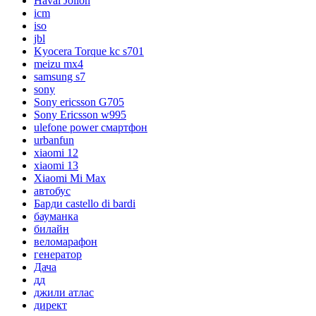
Haval Jolion
icm
iso
jbl
Kyocera Torque kc s701
meizu mx4
samsung s7
sony
Sony ericsson G705
Sony Ericsson w995
ulefone power смартфон
urbanfun
xiaomi 12
xiaomi 13
Xiaomi Mi Max
автобус
Барди castello di bardi
бауманка
билайн
веломарафон
генератор
Дача
дд
джили атлас
директ