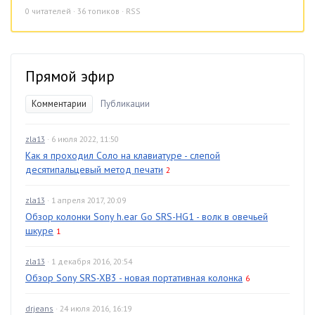
0
читателей · 36 топиков ·
RSS
Прямой эфир
Комментарии
Публикации
zla13
· 6 июля 2022, 11:50
Как я проходил Соло на клавиатуре - слепой
десятипальцевый метод печати
2
zla13
· 1 апреля 2017, 20:09
Обзор колонки Sony h.ear Go SRS-HG1 - волк в овечьей
шкуре
1
zla13
· 1 декабря 2016, 20:54
Обзор Sony SRS-XB3 - новая портативная колонка
6
drjeans
· 24 июля 2016, 16:19