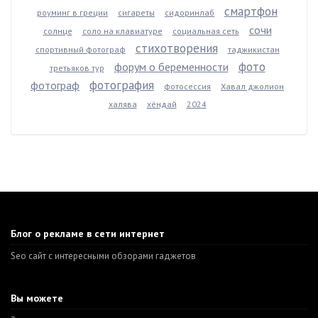
смартфон
роуминг в греции
сигареты
сидоринлаб
сочи
солнце
соло на клавиатуре
социальная сеть
стихотворения
спортивный фотограф
таджикистан
фото
форум о беременности
третьяков тур
фотография
фотограф
фотосессия
Хавал джолион
халява
хёндай
2024
Блог о рекламе в сети интернет
Seo сайт с интересными обзорами гаджетов
Вы можете