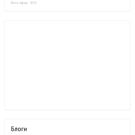
Весь эфир
·
RSS
Блоги