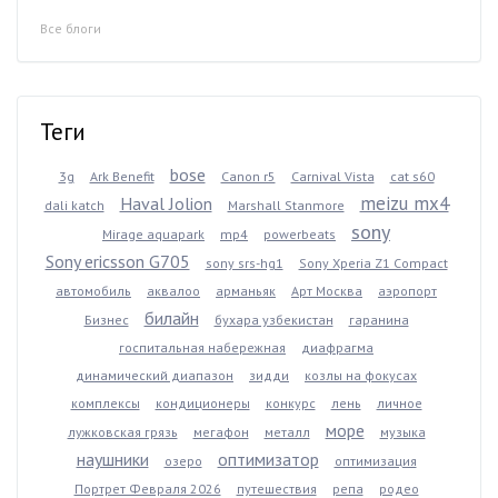
Все блоги
Теги
bose
3g
Ark Benefit
Canon r5
Carnival Vista
cat s60
meizu mx4
Haval Jolion
dali katch
Marshall Stanmore
sony
Mirage aquapark
mp4
powerbeats
Sony ericsson G705
sony srs-hg1
Sony Xperia Z1 Compact
автомобиль
аквалоо
арманьяк
Арт Москва
аэропорт
билайн
Бизнес
бухара узбекистан
гаранина
госпитальная набережная
диафрагма
динамический диапазон
зидди
козлы на фокусах
комплексы
кондиционеры
конкурс
лень
личное
море
лужковская грязь
мегафон
металл
музыка
наушники
оптимизатор
озеро
оптимизация
Портрет Февраля 2026
путешествия
репа
родео