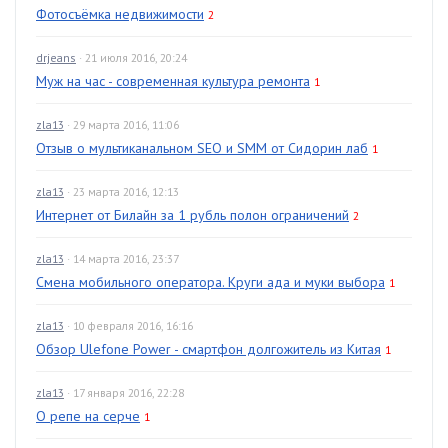
Фотосъёмка недвижимости
2
drjeans
· 21 июля 2016, 20:24
Муж на час - современная культура ремонта
1
zla13
· 29 марта 2016, 11:06
Отзыв о мультиканальном SEO и SMM от Сидорин лаб
1
zla13
· 23 марта 2016, 12:13
Интернет от Билайн за 1 рубль полон ограничений
2
zla13
· 14 марта 2016, 23:37
Смена мобильного оператора. Круги ада и муки выбора
1
zla13
· 10 февраля 2016, 16:16
Обзор Ulefone Power - смартфон долгожитель из Китая
1
zla13
· 17 января 2016, 22:28
О репе на серче
1