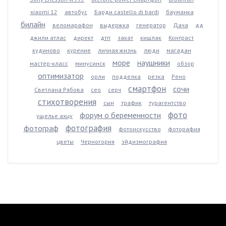
xiaomi 12
автобус
Барди castello di bardi
бауманка
билайн
веломарафон
выдержка
генератор
Дача
дд
джили атлас
директ
дтп
закат
кишлак
Контраст
кудиново
курение
личная жизнь
люди
магадан
море
наушники
мастер-класс
минусинск
обзор
оптимизатор
орли
подделка
резка
Рено
смартфон
сочи
Светлана Рябова
сео
серч
стихотворения
сын
трафик
турагентство
фото
форум о беременности
ущелье ахцу
фотография
фотограф
фотоискусство
фоторафия
цветы
Черногория
эйдизмография