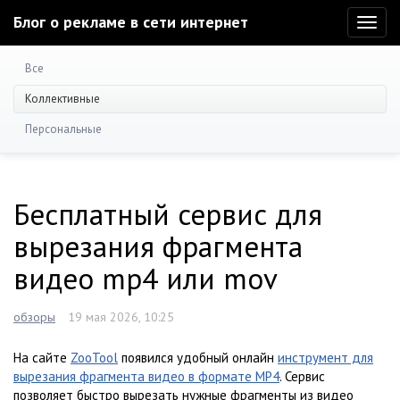
Блог о рекламе в сети интернет
Toggl
naviga
Все
Коллективные
Персональные
Бесплатный сервис для
вырезания фрагмента
видео mp4 или mov
обзоры
19 мая 2026, 10:25
На сайте
ZooTool
появился удобный онлайн
инструмент для
вырезания фрагмента видео в формате MP4
. Сервис
позволяет быстро вырезать нужные фрагменты из видео