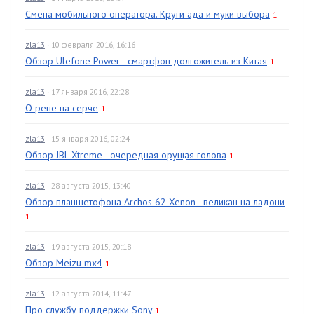
Смена мобильного оператора. Круги ада и муки выбора
1
zla13
· 10 февраля 2016, 16:16
Обзор Ulefone Power - смартфон долгожитель из Китая
1
zla13
· 17 января 2016, 22:28
О репе на серче
1
zla13
· 15 января 2016, 02:24
Обзор JBL Xtreme - очередная орущая голова
1
zla13
· 28 августа 2015, 13:40
Обзор планшетофона Archos 62 Xenon - великан на ладони
1
zla13
· 19 августа 2015, 20:18
Обзор Meizu mx4
1
zla13
· 12 августа 2014, 11:47
Про службу поддержки Sony
1