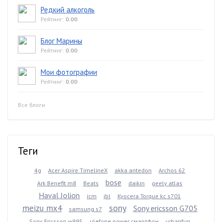
Редкий алкоголь
Рейтинг:
0.00
Блог Марины
Рейтинг:
0.00
Мои фотографии
Рейтинг:
0.00
Все блоги
Теги
4g
Acer Aspire TimelineX
akka antedon
Archos 62
bose
Ark Benefit m8
Beats
daikin
geely atlas
Haval Jolion
icm
jbl
Kyocera Torque kc s701
sony
meizu mx4
Sony ericsson G705
samsung s7
Sony Ericsson w995
ulefone power смартфон
urbanfun