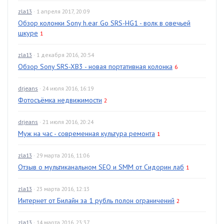
zla13
· 1 апреля 2017, 20:09
Обзор колонки Sony h.ear Go SRS-HG1 - волк в овечьей
шкуре
1
zla13
· 1 декабря 2016, 20:54
Обзор Sony SRS-XB3 - новая портативная колонка
6
drjeans
· 24 июля 2016, 16:19
Фотосъёмка недвижимости
2
drjeans
· 21 июля 2016, 20:24
Муж на час - современная культура ремонта
1
zla13
· 29 марта 2016, 11:06
Отзыв о мультиканальном SEO и SMM от Сидорин лаб
1
zla13
· 23 марта 2016, 12:13
Интернет от Билайн за 1 рубль полон ограничений
2
zla13
· 14 марта 2016, 23:37