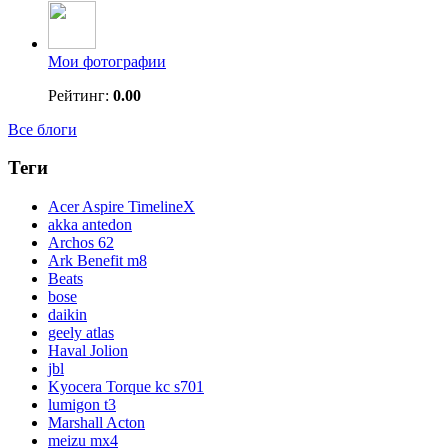
Мои фотографии
Рейтинг:
0.00
Все блоги
Теги
Acer Aspire TimelineX
akka antedon
Archos 62
Ark Benefit m8
Beats
bose
daikin
geely atlas
Haval Jolion
jbl
Kyocera Torque kc s701
lumigon t3
Marshall Acton
meizu mx4