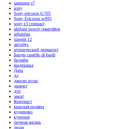
samsung s7
sony
Sony ericsson G705
Sony Ericsson w995
sony z3 compact
ulefone power смартфон
urbanfun
xiaomi 12
автобус
атопический дерматит
Барди castello di bardi
билайн
выдержка
Дача
дд
джили атлас
директ
дтп
закат
Контраст
красная поляна
кудиново
курение
личная жизнь
люди