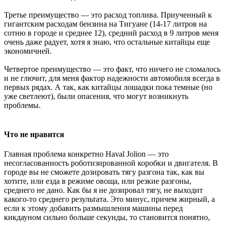
Третье преимущество — это расход топлива. Приученный к
гигантским расходам бензина на Тигуане (14-17 литров на
сотню в городе и среднее 12), средний расход в 9 литров меня
очень даже радует, хотя я знаю, что остальные китайцы еще
экономичней.
Четвертое преимущество — это факт, что ничего не сломалось
и не глючит, для меня фактор надежности автомобиля всегда в
первых рядах. А так, как китайцы лошадки пока темные (но
уже светлеют), были опасения, что могут возникнуть
проблемы.
Что не нравится
Главная проблема конкретно Haval Jolion — это
несогласованность роботизированной коробки и двигателя. В
городе вы не сможете дозировать тягу разгона так, как вы
хотите, или езда в режиме овоща, или резкие разгоны,
среднего не дано. Как бы я не дозировал тягу, не выходит
какого-то среднего результата. Это минус, причем жирный, а
если к этому добавить размышления машины перед
кикдауном сильно больше секунды, то становится понятно,