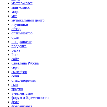
мастер-класс
минусинск
море
мтс
музыкальный центр
наушники
обзор
оптимизатор
орли
пенджикент
подделка
резка
Рено
сайт
Светлана Рябова
серч
смартфон
сочи
стихотворения
сын
трафик
турагентство
форум о беременности
фото
фотоаппарат