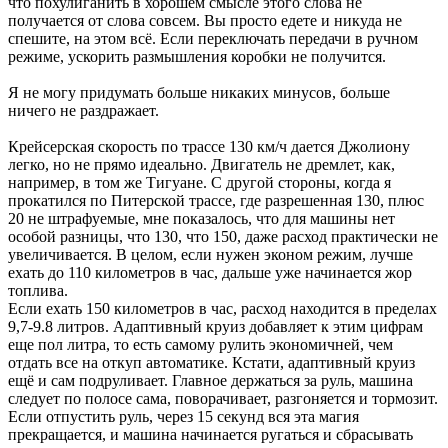
что похулиганить в хорошем смысле этого слова не
получается от слова совсем. Вы просто едете и никуда не
спешите, на этом всё. Если переключать передачи в ручном
режиме, ускорить размышления коробки не получится.
Я не могу придумать больше никаких минусов, больше
ничего не раздражает.
Крейсерская скорость по трассе 130 км/ч дается Джолиону
легко, но не прямо идеально. Двигатель не дремлет, как,
например, в том же Тигуане. С другой стороны, когда я
прокатился по Питерской трассе, где разрешенная 130, плюс
20 не штрафуемые, мне показалось, что для машины нет
особой разницы, что 130, что 150, даже расход практически не
увеличивается. В целом, если нужен эконом режим, лучше
ехать до 110 километров в час, дальше уже начинается жор
топлива.
Если ехать 150 километров в час, расход находится в пределах
9,7-9.8 литров. Адаптивный круиз добавляет к этим цифрам
еще пол литра, то есть самому рулить экономичней, чем
отдать все на откуп автоматике. Кстати, адаптивный круиз
ещё и сам подруливает. Главное держаться за руль, машина
следует по полосе сама, поворачивает, разгоняется и тормозит.
Если отпустить руль, через 15 секунд вся эта магия
прекращается, и машина начинается ругаться и сбрасывать